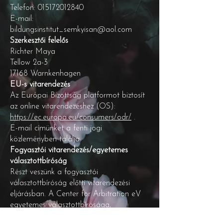
Telefon:
015172012840
E-mail:
bildungsinstitut_semkyisan@aol.com
Szerkesztői felelős
Richter Maya
Tellow 2a-3
17168 Warnkenhagen
EU-s vitarendezés
Az Európai Bizottság platformot biztosít
az online vitarendezéshez (OS):
https://ec.europa.eu/consumers/odr/
.
E-mail címünket a fenti jogi
közleményben találja.
Fogyasztói vitarendezés/egyetemes
választottbíróság
Részt veszünk a fogyasztói
választottbíróság előtti vitarendezési
eljárásban. A Center for Arbitration eV
egyetemes választottbírósága,
Straßburger Straße 8, 77694 Kehl am